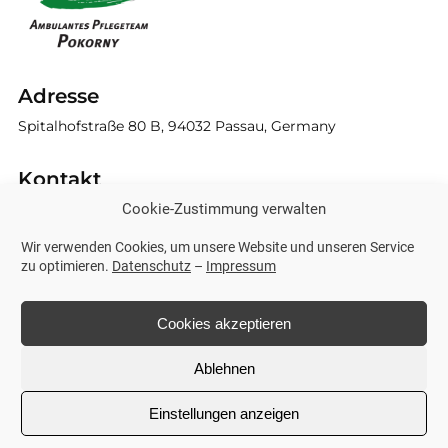
Adresse
Spitalhofstraße 80 B, 94032 Passau, Germany
Kontakt
Cookie-Zustimmung verwalten
Tel.:
0851 49049949
E-Mail:
info@ambulantes-pflegeteam-pokorny.de
Wir verwenden Cookies, um unsere Website und unseren Service
zu optimieren.
Datenschutz
–
Impressum
Weitere Links
Impressum
Cookies akzeptieren
Datenschutz
Ablehnen
© 2026 | ambulantes Pflegeteam Pokorny
Einstellungen anzeigen